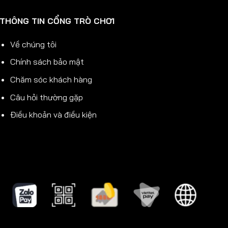
THÔNG TIN CỔNG TRÒ CHƠI
Về chúng tôi
Chính sách bảo mật
Chăm sóc khách hàng
Câu hỏi thường gặp
Điều khoản và điều kiện