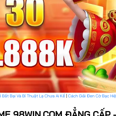
Bí Thuật Lạ Chưa Ai Kể
|
Cách Giải Đen Cờ Bạc Hiệu Quả Mà Dâ
ME 98WIN.COM ĐẲNG CẤP -