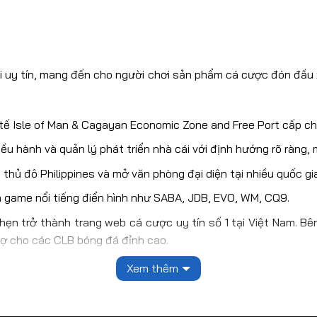
 cái uy tín, mang đến cho người chơi sản phẩm cá cược đón đầ
tế Isle of Man & Cagayan Economic Zone and Free Port cấp ch
u hành và quản lý phát triển nhà cái với định hướng rõ ràng, 
– thủ đô Philippines và mở văn phòng đại diện tại nhiều quốc gi
 game nổi tiếng điển hình như SABA, JDB, EVO, WM, CQ9.
 hẹn trở thành trang web cá cược uy tín số 1 tại Việt Nam. 
rợ cho các CLB bóng đá đỉnh cao.
Xem thêm