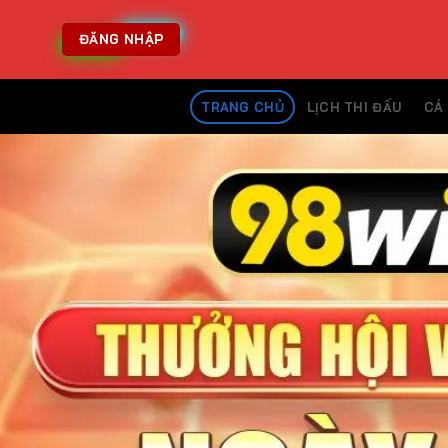
ĐĂNG NHẬP
TRANG CHỦ
LỊCH THI ĐẤU
CÁ