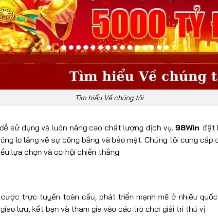
Tìm hiểu Về chúng tôi
 dễ sử dụng và luôn nâng cao chất lượng dịch vụ.
98Win
đặt 
ng lo lắng về sự công bằng và bảo mật. Chúng tôi cung cấp cá
u lựa chọn và cơ hội chiến thắng.
á cược trực tuyến toàn cầu, phát triển mạnh mẽ ở nhiều quố
ao lưu, kết bạn và tham gia vào các trò chơi giải trí thú vị.