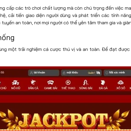
cung cấp các trò chơi chất lượng mà còn chú trọng đến việc ma
hệ, cải tiến giao diện người dùng và phát triển các tính nă
tuyến an toàn, nơi mọi người có thể yên tâm tham gia và giàn
thống
ùng một trải nghiệm cá cược thú vị và an toàn. Để đạt được 