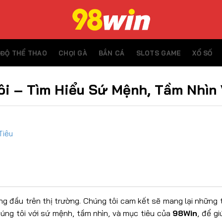
 ĐỘ THỂ THAO
CHỌI GÀ
BẮN CÁ
SLOTS GAME
XỔ SỐ
ôi – Tìm Hiểu Sứ Mệnh, Tầm Nhìn 
Tiêu
àng đầu trên thị trường. Chúng tôi cam kết sẽ mang lại những
chúng tôi với sứ mệnh, tầm nhìn, và mục tiêu của
98Win
, để g