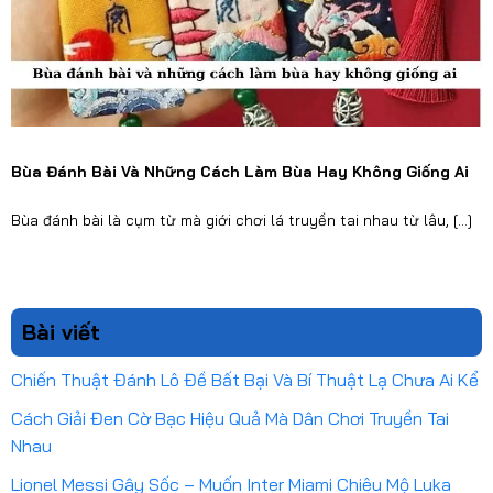
Bùa Đánh Bài Và Những Cách Làm Bùa Hay Không Giống Ai
Bùa đánh bài là cụm từ mà giới chơi lá truyền tai nhau từ lâu, [...]
Bài viết
Chiến Thuật Đánh Lô Đề Bất Bại Và Bí Thuật Lạ Chưa Ai Kể
Cách Giải Đen Cờ Bạc Hiệu Quả Mà Dân Chơi Truyền Tai
Nhau
Lionel Messi Gây Sốc – Muốn Inter Miami Chiêu Mộ Luka