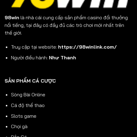
98win
là nhà cái cung cấp sản phẩm casino đổi thưởng
nổi tiếng, tại đây có đầy đủ các trò chơi mới nhất trên
thế giới.
Truy cập tại website:
https://98winlink.com/
Người điều hành:
Như Thanh
SẢN PHẨM CÁ CƯỢC
Sòng Bài Online
Cá độ thể thao
Slots game
Chọi gà
Bắn Cá