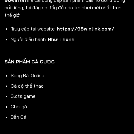
98win
là nhà cái cung cấp sản phẩm casino đổi thưởng
nổi tiếng, tại đây có đầy đủ các trò chơi mới nhất trên
thế giới.
Truy cập tại website:
https://98winlink.com/
Người điều hành:
Như Thanh
SẢN PHẨM CÁ CƯỢC
Sòng Bài Online
Cá độ thể thao
Slots game
Chọi gà
Bắn Cá