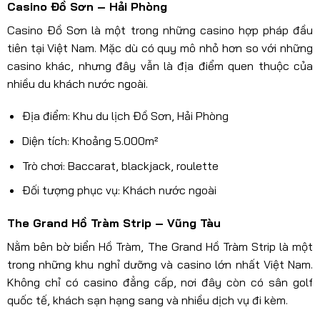
Casino Đồ Sơn – Hải Phòng
Casino Đồ Sơn là một trong những casino hợp pháp đầu
tiên tại Việt Nam. Mặc dù có quy mô nhỏ hơn so với những
casino khác, nhưng đây vẫn là địa điểm quen thuộc của
nhiều du khách nước ngoài.
Địa điểm: Khu du lịch Đồ Sơn, Hải Phòng
Diện tích: Khoảng 5.000m²
Trò chơi: Baccarat, blackjack, roulette
Đối tượng phục vụ: Khách nước ngoài
The Grand Hồ Tràm Strip – Vũng Tàu
Nằm bên bờ biển Hồ Tràm, The Grand Hồ Tràm Strip là một
trong những khu nghỉ dưỡng và casino lớn nhất Việt Nam.
Không chỉ có casino đẳng cấp, nơi đây còn có sân golf
quốc tế, khách sạn hạng sang và nhiều dịch vụ đi kèm.