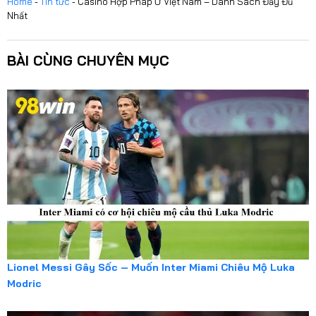
Home
-
Tin tức
-
Casino Hợp Pháp Ở Việt Nam – Danh Sách Đầy Đủ
Nhất
BÀI CÙNG CHUYÊN MỤC
Lionel Messi Gây Sốc – Muốn Inter Miami Chiêu Mộ Luka
Modric