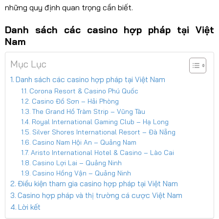
những quy định quan trọng cần biết.
Danh sách các casino hợp pháp tại Việt
Nam
Mục Lục
Danh sách các casino hợp pháp tại Việt Nam
Corona Resort & Casino Phú Quốc
Casino Đồ Sơn – Hải Phòng
The Grand Hồ Tràm Strip – Vũng Tàu
Royal International Gaming Club – Hạ Long
Silver Shores International Resort – Đà Nẵng
Casino Nam Hội An – Quảng Nam
Aristo International Hotel & Casino – Lào Cai
Casino Lợi Lai – Quảng Ninh
Casino Hồng Vận – Quảng Ninh
Điều kiện tham gia casino hợp pháp tại Việt Nam
Casino hợp pháp và thị trường cá cược Việt Nam
Lời kết