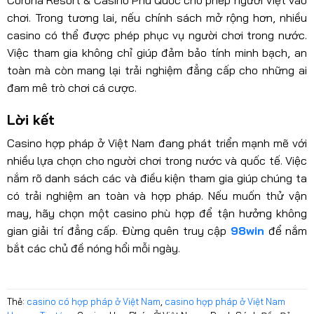
Corona Resort & Casino Phú Quốc cho phép người Việt vào
chơi. Trong tương lai, nếu chính sách mở rộng hơn, nhiều
casino có thể được phép phục vụ người chơi trong nước.
Việc tham gia không chỉ giúp đảm bảo tính minh bạch, an
toàn mà còn mang lại trải nghiệm đẳng cấp cho những ai
đam mê trò chơi cá cược.
Lời kết
Casino hợp pháp ở Việt Nam đang phát triển mạnh mẽ với
nhiều lựa chọn cho người chơi trong nước và quốc tế. Việc
nắm rõ danh sách các và điều kiện tham gia giúp chúng ta
có trải nghiệm an toàn và hợp pháp. Nếu muốn thử vận
may, hãy chọn một casino phù hợp để tận hưởng không
gian giải trí đẳng cấp. Đừng quên truy cập
98win
để nắm
bắt các chủ đề nóng hổi mỗi ngày.
Thẻ:
casino có hợp pháp ở Việt Nam
,
casino hợp pháp ở Việt Nam