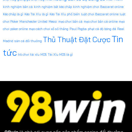
kinh nghiệm bắn cá
kinh nghiệm bắt kèo chấp
kinh nghiệm chơi Baccarat online
Kèo chấp là gì
Kèo Tài Xỉu là gì
Kèo Tài Xỉu phổ biến
luật chơi Baccarat online
luật
chơi Poker
Manchester United
Messi
mẹo chơi bắn cá
mẹo chơi bắn cá online
mẹo
chơi poker online
mẹo cách chơi xổ số thắng
Paul Pogba
phạt cá độ bóng đá
Real
Tin
Thủ Thuật Đặt Cược
Madrid
săn cá đổi thưởng
tức
trò chơi tài xỉu MD5
Tài Xỉu MD5 là gì