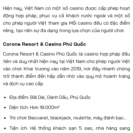
Hiện nay, Việt Nam có một số casino được cấp phép hoạt
động hợp pháp, phục vụ cả khách nước ngoài và một số
cho phép người Việt tham gia. Mỗi casino đều có đặc điểm
riêng, tạo nên sự đa dạng trong lựa chọn của người chơi.
Corona Resort & Casino Phú Quốc
Corona Resort & Casino Phú Quốc là casino hợp pháp đầu
tiên và duy nhất hiện nay tại Việt Nam cho phép người Việt
vào chơi. Khai trương vào năm 2019, nơi đây nhanh chóng
trở thành điểm đến hấp dẫn nhờ vào quy mô hoành tráng
và dịch vụ cao cấp.
Địa điểm: Bãi Dài, Gành Dầu, Phú Quốc
Diện tích: Hơn 18.000m²
Trò chơi: Baccarat, blackjack, roulette, máy đánh bạc…
Tiện ích: Hệ thống khách sạn 5 sao, nhà hàng sang