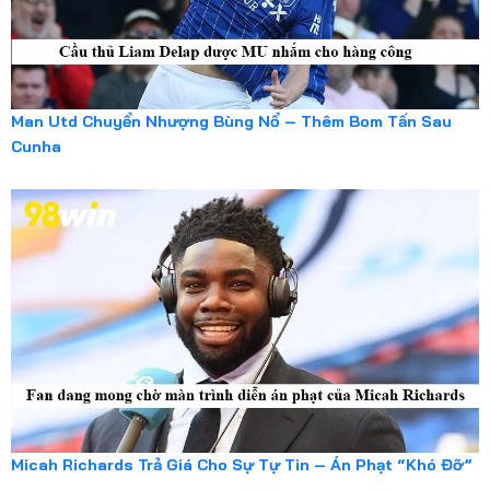
Man Utd Chuyển Nhượng Bùng Nổ – Thêm Bom Tấn Sau
Cunha
Micah Richards Trả Giá Cho Sự Tự Tin – Án Phạt “Khó Đỡ”