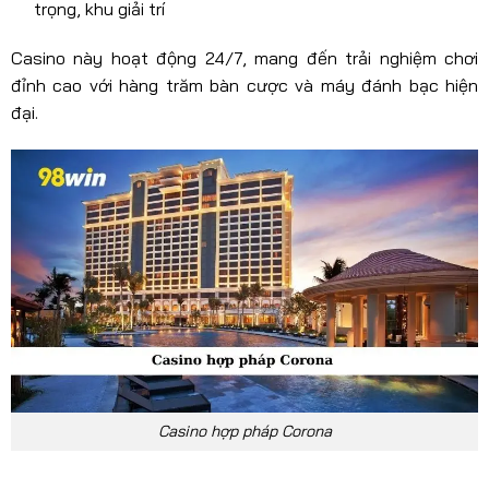
trọng, khu giải trí
Casino này hoạt động 24/7, mang đến trải nghiệm chơi
đỉnh cao với hàng trăm bàn cược và máy đánh bạc hiện
đại.
Casino hợp pháp Corona