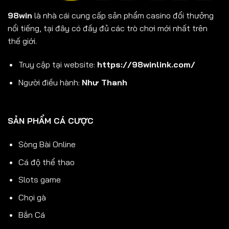
98win
là nhà cái cung cấp sản phẩm casino đổi thưởng
nổi tiếng, tại đây có đầy đủ các trò chơi mới nhất trên
thế giới.
Truy cập tại website:
https://98winlink.com/
Người điều hành:
Như Thanh
SẢN PHẨM CÁ CƯỢC
Sòng Bài Online
Cá độ thể thao
Slots game
Chọi gà
Bắn Cá