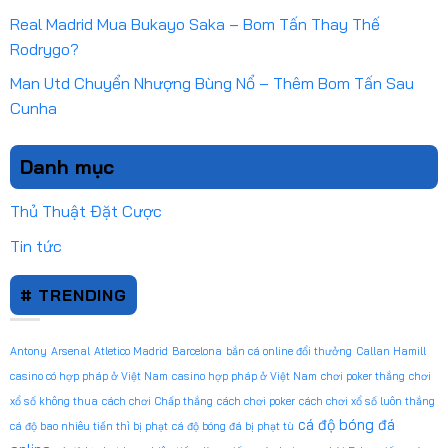
Real Madrid Mua Bukayo Saka – Bom Tấn Thay Thế
Rodrygo?
Man Utd Chuyển Nhượng Bùng Nổ – Thêm Bom Tấn Sau
Cunha
Danh mục
Thủ Thuật Đặt Cược
Tin tức
# TRENDING
Antony
Arsenal
Atletico Madrid
Barcelona
bắn cá online đổi thưởng
Callan Hamill
casino có hợp pháp ở Việt Nam
casino hợp pháp ở Việt Nam
chơi poker thắng
chơi
xổ số không thua
cách chơi Chấp thắng
cách chơi poker
cách chơi xổ số luôn thắng
cá độ bóng đá
cá độ bao nhiêu tiền thì bị phạt
cá độ bóng đá bị phạt tù