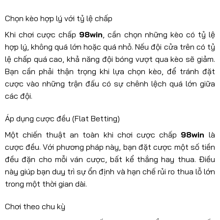
Chọn kèo hợp lý với tỷ lệ chấp
Khi chơi cược chấp
98win
, cần chọn những kèo có tỷ lệ
hợp lý, không quá lớn hoặc quá nhỏ. Nếu đội cửa trên có tỷ
lệ chấp quá cao, khả năng đội bóng vượt qua kèo sẽ giảm.
Bạn cần phải thận trọng khi lựa chọn kèo, để tránh đặt
cược vào những trận đấu có sự chênh lệch quá lớn giữa
các đội.
Áp dụng cược đều (Flat Betting)
Một chiến thuật an toàn khi chơi cược chấp
98win
là
cược đều. Với phương pháp này, bạn đặt cược một số tiền
đều đặn cho mỗi ván cược, bất kể thắng hay thua. Điều
này giúp bạn duy trì sự ổn định và hạn chế rủi ro thua lỗ lớn
trong một thời gian dài.
Chơi theo chu kỳ