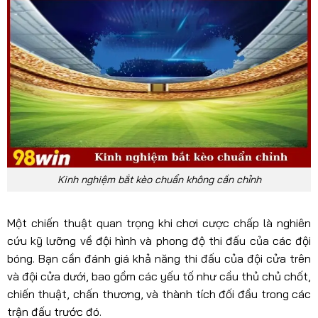
Kinh nghiệm bắt kèo chuẩn không cần chỉnh
Một chiến thuật quan trọng khi chơi cược chấp là nghiên
cứu kỹ lưỡng về đội hình và phong độ thi đấu của các đội
bóng. Bạn cần đánh giá khả năng thi đấu của đội cửa trên
và đội cửa dưới, bao gồm các yếu tố như cầu thủ chủ chốt,
chiến thuật, chấn thương, và thành tích đối đầu trong các
trận đấu trước đó.