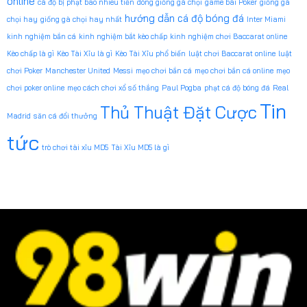
online
cá độ bị phạt bao nhiêu tiền
dòng giống gà chọi
game bài Poker
giống gà
hướng dẫn cá độ bóng đá
chọi hay
giống gà chọi hay nhất
Inter Miami
kinh nghiệm bắn cá
kinh nghiệm bắt kèo chấp
kinh nghiệm chơi Baccarat online
Kèo chấp là gì
Kèo Tài Xỉu là gì
Kèo Tài Xỉu phổ biến
luật chơi Baccarat online
luật
chơi Poker
Manchester United
Messi
mẹo chơi bắn cá
mẹo chơi bắn cá online
mẹo
chơi poker online
mẹo cách chơi xổ số thắng
Paul Pogba
phạt cá độ bóng đá
Real
Tin
Thủ Thuật Đặt Cược
Madrid
săn cá đổi thưởng
tức
trò chơi tài xỉu MD5
Tài Xỉu MD5 là gì