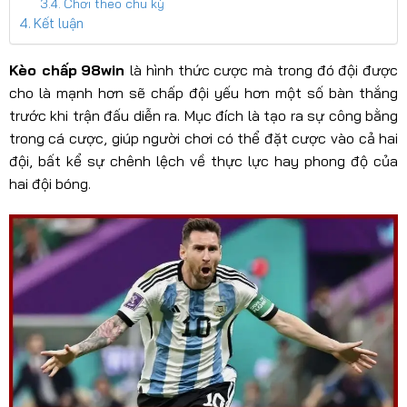
Chơi theo chu kỳ
Kết luận
Kèo chấp
98win
là hình thức cược mà trong đó đội được
cho là mạnh hơn sẽ chấp đội yếu hơn một số bàn thắng
trước khi trận đấu diễn ra. Mục đích là tạo ra sự công bằng
trong cá cược, giúp người chơi có thể đặt cược vào cả hai
đội, bất kể sự chênh lệch về thực lực hay phong độ của
hai đội bóng.