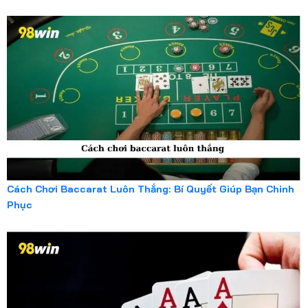
Cách Chơi Baccarat Luôn Thắng: Bí Quyết Giúp Bạn Chinh
Phục