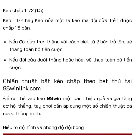
Kèo chấp 1 1/2 (1.5)
Kèo 1 1/2 hay Kèo nửa một là kèo mà đội cửa trên được
chấp 1.5 bàn.
Nếu đội cửa trên thắng với cách biệt từ 2 bàn trở lên, sẽ
thắng toàn bộ tiền cược.
Nếu đội cửa dưới thắng hoặc hòa, sẽ thua toàn bộ tiền
cược.
Chiến thuật bắt kèo chấp theo bet thủ tại
98winlink.com
Để có thể vào kèo
98win
một cách hiệu quả và gia tăng
cơ hội thắng, tay chơi cần áp dụng một số chiến thuật cá
cược thông minh.
Hiểu rõ đội hình và phong độ đội bóng