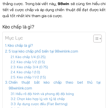
thắng cược. Trong bài viết này,
98win
sẽ cùng tìm hiểu chi
tiết về cược chấp và áp dụng chiến thuật để đạt được kết
quả tốt nhất khi tham gia cá cược.
Kèo chấp là gì?
Mục Lục
Kèo chấp là gì?
5 loại kèo chấp phổ biến tại 98winlink.com
Kèo chấp 1/4 (0.25)
Kèo chấp 1/2 (0.5)
Kèo chấp 3/4 (0.75)
Kèo chấp 1 (1.0)
Kèo chấp 1 1/2 (1.5)
Chiến thuật bắt kèo chấp theo bet thủ tại
98winlink.com
Hiểu rõ đội hình và phong độ đội bóng
Chọn kèo hợp lý với tỷ lệ chấp
Áp dụng cược đều (Flat Betting)