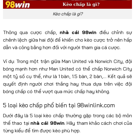
Kèo chấp là gì?
Thông qua cược chấp,
nhà cái 98win
điều chỉnh sự
chênh lệch giữa hai đội để khiến cho kèo cược trở nên hấp
dẫn và công bằng hơn đối với người tham gia cá cược.
Ví dụ: Trong một trận giữa Man United và Norwich City, đội
bóng mạnh hơn như Man United có thể chấp Norwich City
một tỷ số cụ thể, như là 1 bàn, 1.5 bàn, 2 bàn,… Kết quả sẽ
quyết định người chơi thắng hay thua dựa trên việc đội
bóng chấp có thể vượt qua mức chấp hay không.
5 loại kèo chấp phổ biến tại 98winlink.com
Dưới đây là 5 loại kèo chấp thường gặp trong các bộ môn
thể thao tại
nhà cái 98win
. Hãy tham khảo cách chơi của
từng kiểu để tìm được kèo phù hợp.